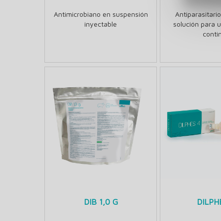
Antimicrobiano en suspensión
Antiparasitari
inyectable
solución para u
conti
DIB 1,0 G
DILPH