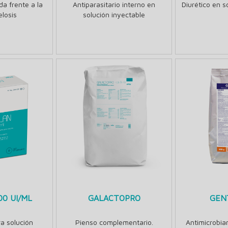
a frente a la
Antiparasitario interno en
Diurético en s
losis
solución inyectable
00 UI/ML
GALACTOPRO
GEN
a solución
Pienso complementario.
Antimicrobia