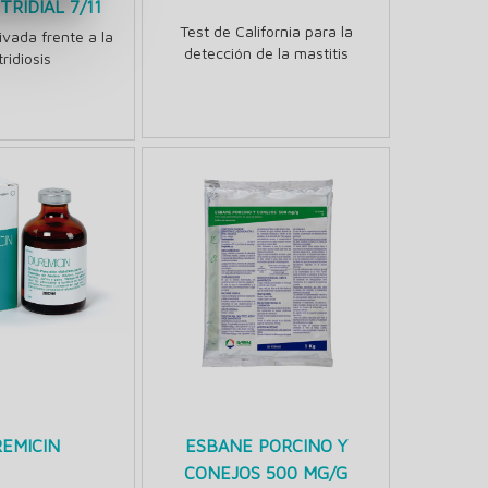
TRIDIAL 7/11
Test de California para la
ivada frente a la
detección de la mastitis
tridiosis
REMICIN
ESBANE PORCINO Y
CONEJOS 500 MG/G