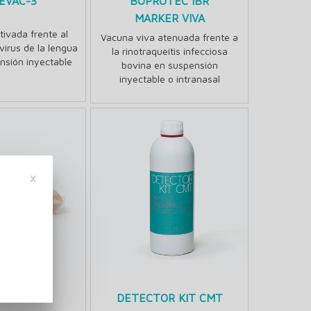
EVAC-3
BOPROTEC IBR
MARKER VIVA
tivada frente al
Vacuna viva atenuada frente a
 virus de la lengua
la rinotraqueítis infecciosa
nsión inyectable
bovina en suspensión
inyectable o intranasal
×
BOLAC
DETECTOR KIT CMT