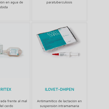
ión en agua de
paratuberculosis
ebida
ERITEX
ILOVET-DHIPEN
vada frente al mal
Antimamítico de lactación en
del cerdo
suspensión intramamaria