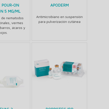
C POUR-ON
APODERM
ÓN 5 MG/ML
Antimicrobiano en suspensión
o de nematodos
para pulverización cutánea
tinales, vermes
barros, ácaros y
iojos.