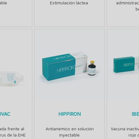
able
Estimulación láctea
administrac
b
OVAC
HIPPIRON
IB
da frente al
Antianémico en solución
Vacuna inacti
irus de la EHE
inyectable
rojo 