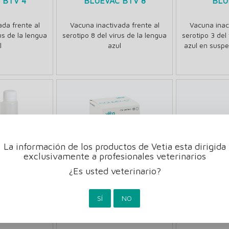
 BTV 4
BLUEVAC BTV 8
BLU
da frente al
Vacuna inactivada frente al
Vacuna inac
us de la lengua
serotipo 8 del virus de la lengua
serotipo 3 del
l
azul
azul en suspe
La información de los productos de Vetia esta dirigida
exclusivamente a profesionales veterinarios
¿Es usted veterinario?
SÍ
NO
EN POUR-ON
COLIDEX-C
CU