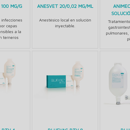
 100 MG/G
ANESVET 20/0,02 MG/ML
ANIME
SOLUCI
 infecciones
Anestésico local en solución
Tratamient
por cepas
inyectable.
gastrointes
nsibles a la
pulmonares, 
n terneros
p