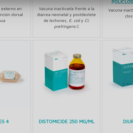
POLICLOS
o externo en
Vacuna inactivada frente a la
Vacuna inact
nción dorsal
diarrea neonatal y postdestete
clos
nua
de lechones,
E. coli
y
Cl.
prefringens
C
ES 4
DISTOMICIDE 250 MG/ML
DIU