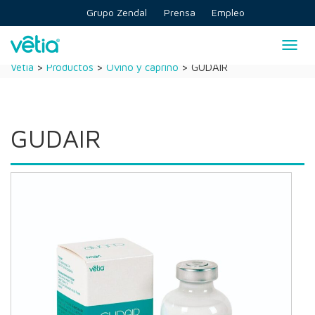
Skip
Grupo Zendal
Prensa
Empleo
to
content
Togg
navig
Vetia
>
Productos
>
Ovino y caprino
>
GUDAIR
GUDAIR