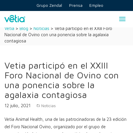
Skip
Grupo Zendal
Prensa
Empleo
to
content
Togg
navig
Vetia
>
Blog
>
Noticias
>
Vetia participó en el XXIII Foro
Nacional de Ovino con una ponencia sobre la agalaxia
contagiosa
Vetia participó en el XXIII
Foro Nacional de Ovino con
una ponencia sobre la
agalaxia contagiosa
12 julio, 2021
Noticias
Vetia Animal Health, una de las patrocinadoras de la 23 edición
del Foro Nacional Ovino, organizado por el grupo de