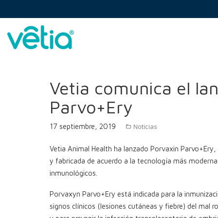
Skip
to
content
Vetia
>
Blog
>
Noticias
>
Vetia comunica el lanzami
Vetia comunica el la
Parvo+Ery
17 septiembre, 2019
Noticias
Vetia Animal Health ha lanzado Porvaxin Parvo+Ery, u
y fabricada de acuerdo a la tecnología más moderna
inmunológicos.
Porvaxyn Parvo+Ery está indicada para la inmunizació
signos clínicos (lesiones cutáneas y fiebre) del mal 