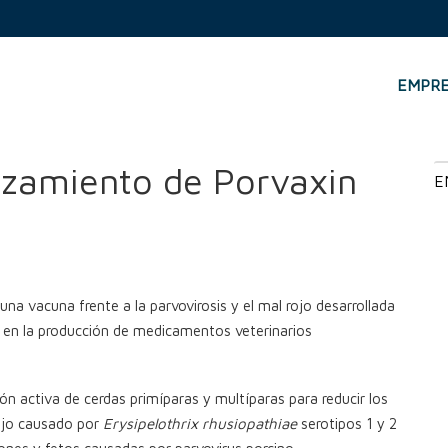
EMPR
ento de Porvaxin Parvo+Ery
nzamiento de Porvaxin
E
na vacuna frente a la parvovirosis y el mal rojo desarrollada
 en la producción de medicamentos veterinarios
n activa de cerdas primíparas y multíparas para reducir los
rojo causado por
Erysipelothrix rhusiopathiae
serotipos 1 y 2