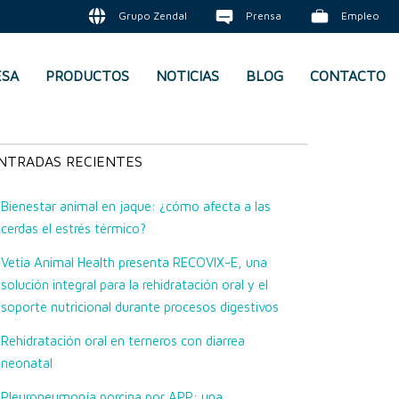
Grupo Zendal
Prensa
Empleo
ESA
PRODUCTOS
NOTICIAS
BLOG
CONTACTO
NTRADAS RECIENTES
Bienestar animal en jaque: ¿cómo afecta a las
cerdas el estrés térmico?
Vetia Animal Health presenta RECOVIX-E, una
solución integral para la rehidratación oral y el
soporte nutricional durante procesos digestivos
Rehidratación oral en terneros con diarrea
neonatal
Pleuroneumonía porcina por APP: una