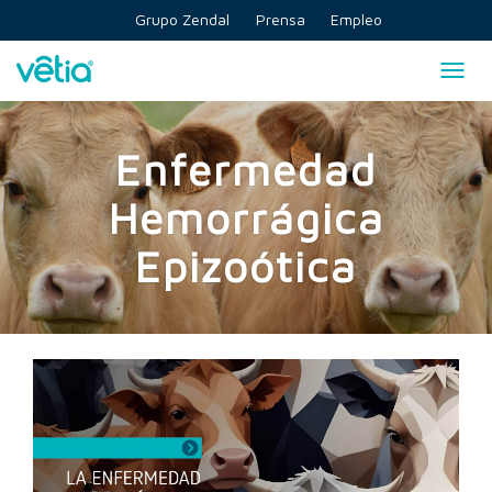
Skip
Grupo Zendal
Prensa
Empleo
to
content
Togg
navig
Enfermedad
Hemorrágica
Epizoótica