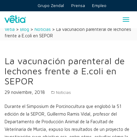
Skip
Grupo Zendal
Prensa
Empleo
to
content
Togg
navig
Vetia
>
Blog
>
Noticias
>
La vacunación parenteral de lechones
frente a E.coli en SEPOR
La vacunación parenteral de
lechones frente a E.coli en
SEPOR
29 noviembre, 2018
Noticias
Durante el Simposium de Porcinocultura que englobó la 51
edición de la SEPOR, Guillermo Ramis Vidal, profesor del
Departamento de Producción Animal de la Facultad de
Veterinaria de Murcia, expuso los resultados de un proyecto de
investigación cuyo objetivo era, entre otros, estudiar cómo la