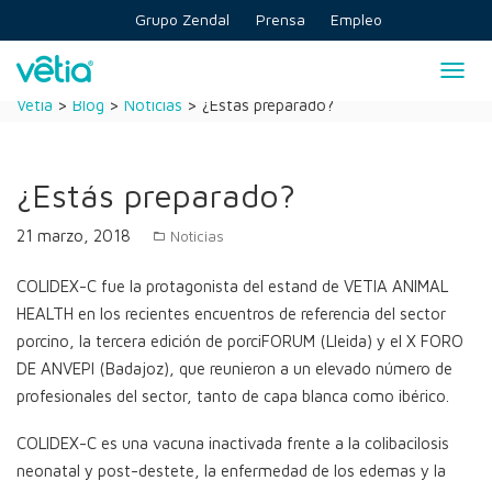
Skip
Grupo Zendal
Prensa
Empleo
to
content
Togg
navig
Vetia
>
Blog
>
Noticias
>
¿Estás preparado?
¿Estás preparado?
21 marzo, 2018
Noticias
COLIDEX-C fue la protagonista del estand de VETIA ANIMAL
HEALTH en los recientes encuentros de referencia del sector
porcino, la tercera edición de porciFORUM (Lleida) y el X FORO
DE ANVEPI (Badajoz), que reunieron a un elevado número de
profesionales del sector, tanto de capa blanca como ibérico.
COLIDEX-C es una vacuna inactivada frente a la colibacilosis
neonatal y post-destete, la enfermedad de los edemas y la