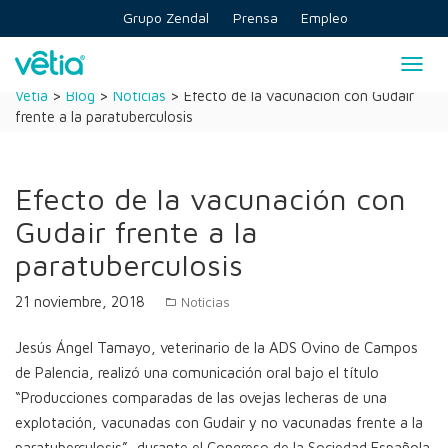
Skip
Grupo Zendal
Prensa
Empleo
to
content
Togg
navig
Vetia
>
Blog
>
Noticias
>
Efecto de la vacunación con Gudair
frente a la paratuberculosis
Efecto de la vacunación con
Gudair frente a la
paratuberculosis
21 noviembre, 2018
Noticias
Jesús Ángel Tamayo, veterinario de la ADS Ovino de Campos
de Palencia, realizó una comunicación oral bajo el título
“Producciones comparadas de las ovejas lecheras de una
explotación, vacunadas con Gudair y no vacunadas frente a la
paratuberculosis”, durante el Congreso de la Sociedad Española