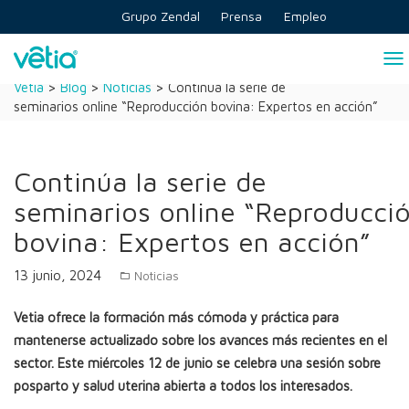
Skip
Grupo Zendal
Prensa
Empleo
to
content
To
na
Vetia
>
Blog
>
Noticias
>
Continúa la serie de
seminarios online “Reproducción bovina: Expertos en acción”
Continúa la serie de
seminarios online “Reproducci
bovina: Expertos en acción”
13 junio, 2024
Noticias
Vetia ofrece la formación más cómoda y práctica para
mantenerse actualizado sobre los avances más recientes en el
sector. Este miércoles 12 de junio se celebra una sesión sobre
posparto y salud uterina abierta a todos los interesados.