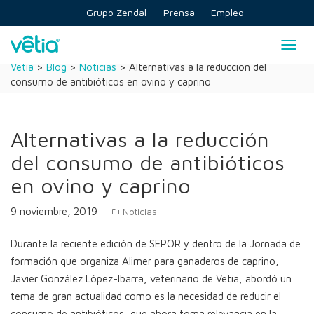
Skip
Grupo Zendal
Prensa
Empleo
to
content
Togg
navig
Vetia
>
Blog
>
Noticias
>
Alternativas a la reducción del
consumo de antibióticos en ovino y caprino
Alternativas a la reducción
del consumo de antibióticos
en ovino y caprino
9 noviembre, 2019
Noticias
Durante la reciente edición de SEPOR y dentro de la Jornada de
formación que organiza Alimer para ganaderos de caprino,
Javier González López-Ibarra, veterinario de Vetia, abordó un
tema de gran actualidad como es la necesidad de reducir el
consumo de antibióticos, que ahora toma relevancia en la