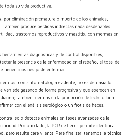
e toda su vida productiva.
s, por eliminación prematura o muerte de los animales,
. También produce pérdidas indirectas nada desdeñables
rtilidad, trastornos reproductivos y mastitis, con mermas en
s herramientas diagnósticas y de control disponibles,
tectar la presencia de la enfermedad en el rebaño, el total de
ue tienen más riesgo de enfermar.
es enfermos, con sintomatología evidente, no es demasiado
ue van adelgazando de forma progresiva y que aparecen en
 diarrea; también mermas en la producción de leche o lana.
rmar con el análisis serológico o un frotis de heces.
 contra, solo detecta animales en fases avanzadas de la
cificidad. Por otro lado, la PCR de heces permite identificar
, pero resulta cara y lenta. Para finalizar, tenemos la técnica