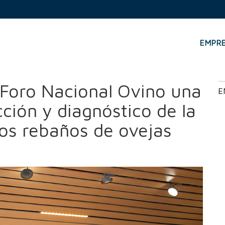
EMPR
 Nacional Ovino una ponencia sobre detección y diagnóstico de la par
l Foro Nacional Ovino una
E
ción y diagnóstico de la
los rebaños de ovejas