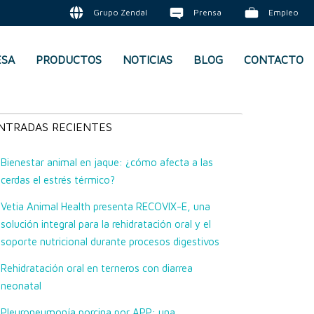
Grupo Zendal
Prensa
Empleo
ESA
PRODUCTOS
NOTICIAS
BLOG
CONTACTO
atuberculosis en los rebaños de ovejas
NTRADAS RECIENTES
Bienestar animal en jaque: ¿cómo afecta a las
cerdas el estrés térmico?
Vetia Animal Health presenta RECOVIX-E, una
solución integral para la rehidratación oral y el
soporte nutricional durante procesos digestivos
Rehidratación oral en terneros con diarrea
neonatal
Pleuroneumonía porcina por APP: una