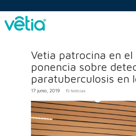
Skip
to
content
Vetia
>
Blog
>
Noticias
>
Vetia patrocina en el Foro
Vetia patrocina en e
ponencia sobre detec
paratuberculosis en 
17 junio, 2019
Noticias