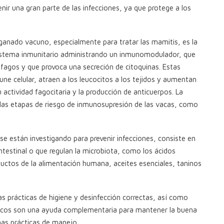
nir una gran parte de las infecciones, ya que protege a los
 ganado vacuno, especialmente para tratar las mamitis, es la
sistema inmunitario administrando un inmunomodulador, que
ófagos y que provoca una secreción de citoquinas. Estas
ne celular, atraen a los leucocitos a los tejidos y aumentan
actividad fagocitaria y la producción de anticuerpos. La
las etapas de riesgo de inmunosupresión de las vacas, como
se están investigando para prevenir infecciones, consiste en
ntestinal o que regulan la microbiota, como los ácidos
ductos de la alimentación humana, aceites esenciales, taninos
s prácticas de higiene y desinfección correctas, así como
óticos son una ayuda complementaria para mantener la buena
nas prácticas de manejo.