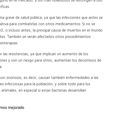
inguno en el mercado, y los más novedosos se restringen a uso
ficas.
ma grave de salud pública, ya que las infecciones que antes se
nativa para combatirlas con otros medicamentos. Si no se
0, o incluso antes, la principal causa de muertes en el mundo
entes. También se verán afectados otros procedimientos
mioterapias.
 las resistencias, ya que implican un aumento de los
ciones y son un riesgo para otros, aumentan los decomisos de
a.
 son zoonosis, es decir, causan también enfermedades a las
 infecciosas para la población, y sobre todo para los
nimales, en especial si estas bacterias desarrollan
hemos mejorado