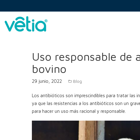
Skip
to
content
Vetia
>
Blog
>
Blog
>
Uso responsable de antibiótic
Uso responsable de a
bovino
29 junio, 2022
Blog
Los antibióticos son imprescindibles para tratar las 
ya que las resistencias a los antibióticos son un gr
para hacer un uso más racional y responsable.