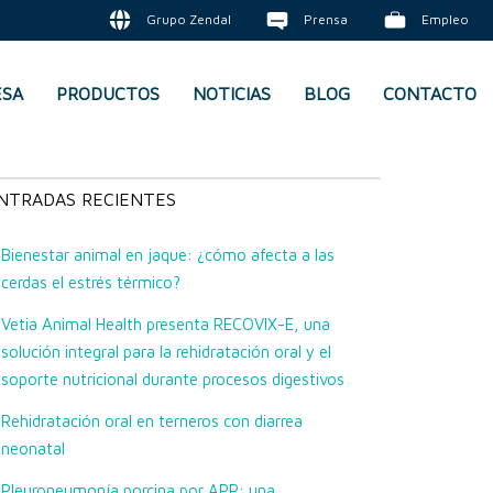
Grupo Zendal
Prensa
Empleo
ESA
PRODUCTOS
NOTICIAS
BLOG
CONTACTO
NTRADAS RECIENTES
Bienestar animal en jaque: ¿cómo afecta a las
cerdas el estrés térmico?
Vetia Animal Health presenta RECOVIX-E, una
solución integral para la rehidratación oral y el
soporte nutricional durante procesos digestivos
Rehidratación oral en terneros con diarrea
neonatal
Pleuroneumonía porcina por APP: una