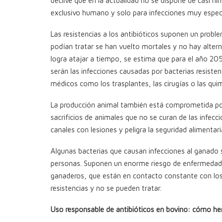
declive que en la actualidad no se dispone de casi n
exclusivo humano y solo para infecciones muy especí
Las resistencias a los antibióticos suponen un proble
podían tratar se han vuelto mortales y no hay alter
logra atajar a tiempo, se estima que para el año 205
serán las infecciones causadas por bacterias resist
médicos como los trasplantes, las cirugías o las qui
La producción animal también está comprometida por
sacrificios de animales que no se curan de las infec
canales con lesiones y peligra la seguridad alimentari
Algunas bacterias que causan infecciones al ganado
personas. Suponen un enorme riesgo de enfermedades
ganaderos, que están en contacto constante con los a
resistencias y no se pueden tratar.
Uso responsable de antibióticos en bovino: cómo 