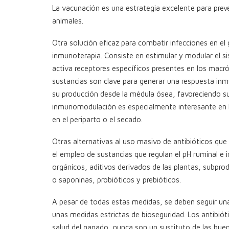
La vacunación es una estrategia excelente para preve
animales.
Otra solución eficaz para combatir infecciones en el
inmunoterapia. Consiste en estimular y modular el 
activa receptores específicos presentes en los macr
sustancias son clave para generar una respuesta inmu
su producción desde la médula ósea, favoreciendo su 
inmunomodulación es especialmente interesante en 
en el periparto o el secado.
Otras alternativas al uso masivo de antibióticos que 
el empleo de sustancias que regulan el pH ruminal e i
orgánicos, aditivos derivados de las plantas, subpro
o saponinas, probióticos y prebióticos.
A pesar de todas estas medidas, se deben seguir una
unas medidas estrictas de bioseguridad. Los antibi
salud del ganado, nunca son un sustituto de las bue