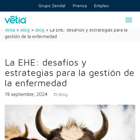
Skip
Grupo Zendal
Prensa
Empleo
to
content
Togg
navig
Vetia
>
Blog
>
Blog
>
La EHE: desafíos y estrategias para la
gestión de la enfermedad
La EHE: desafíos y
estrategias para la gestión de
la enfermedad
19 septiembre, 2024
Blog